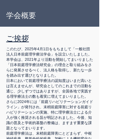
学会概要
ご挨拶
このたび、2025年4月1日をもちまして「一般社団
法人日本前庭理学療法学会」を設立いたしました。
本学会は、2021年より活動を開始してまいりました
「日本前庭理学療法研究会」の理念と取り組みをさ
らに発展させるべく、法人格を取得し、新たな一歩
を踏み出す運びとなりました。
日本において前庭理学療法の認知度はいまだ高いと
は言えませんが、研究会としてのこれまでの活動を
通じ、少しずつではありますが、全国各地で実践す
る理学療法士の数も着実に増えてまいりました。
さらに2024年には「前庭リハビリテーションガイド
ライン」が発刊され、末梢前庭障害に対する前庭リ
ハビリテーションの実施、特に理学療法士による介
入が強く推奨される旨が明記されました。今後、知
識の普及と学術的基盤の整備は、ますます重要な課
題となってまいります。
前庭理学療法は、末梢前庭障害にとどまらず、中枢
神経疾患、整形外科的疾患、加齢による機能変化な